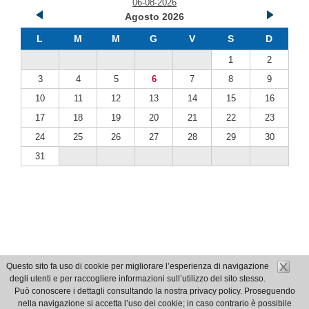
06-08-2026
Agosto 2026
L
M
M
G
V
S
D
1
2
3
4
5
6
7
8
9
10
11
12
13
14
15
16
17
18
19
20
21
22
23
24
25
26
27
28
29
30
31
Questo sito fa uso di cookie per migliorare l’esperienza di navigazione
degli utenti e per raccogliere informazioni sull’utilizzo del sito stesso.
Può conoscere i dettagli consultando la nostra privacy policy. Proseguendo
nella navigazione si accetta l’uso dei cookie; in caso contrario è possibile