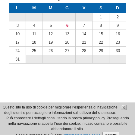
L
M
M
G
V
S
D
1
2
3
4
5
6
7
8
9
10
11
12
13
14
15
16
17
18
19
20
21
22
23
24
25
26
27
28
29
30
31
Questo sito fa uso di cookie per migliorare l’esperienza di navigazione
degli utenti e per raccogliere informazioni sull’utilizzo del sito stesso.
Può conoscere i dettagli consultando la nostra privacy policy. Proseguendo
nella navigazione si accetta l’uso dei cookie; in caso contrario è possibile
abbandonare il sito.