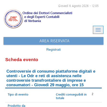
Giovedì 6 Agosto 2026
-
12:05
Eventi e-learning
Archivio eventi
Sito dell'ODCEC
AREA RISERVATA
Registrati
Scheda evento
Controversie di consumo piattaforme digitali e
utenti - Le Odr e reti di assistenza nelle
controversie transfrontaliere di imprese e
consumatori - Giovedì 29 maggio, ore 15
Tipo di evento
Crediti conseguibili in
2
totale
Prodotto da