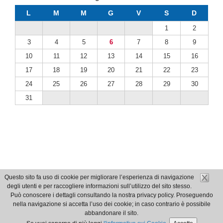
L
M
M
G
V
S
D
1
2
3
4
5
6
7
8
9
10
11
12
13
14
15
16
17
18
19
20
21
22
23
24
25
26
27
28
29
30
31
Questo sito fa uso di cookie per migliorare l’esperienza di navigazione
degli utenti e per raccogliere informazioni sull’utilizzo del sito stesso.
Può conoscere i dettagli consultando la nostra privacy policy. Proseguendo
nella navigazione si accetta l’uso dei cookie; in caso contrario è possibile
abbandonare il sito.