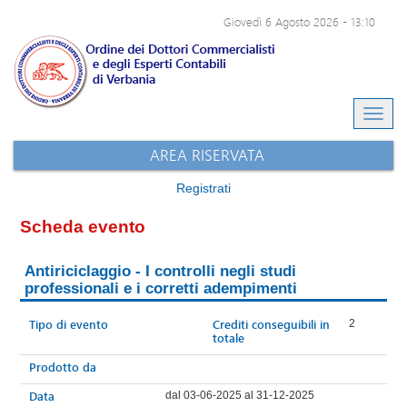
Giovedì 6 Agosto 2026
-
13:10
Eventi e-learning
Archivio eventi
Sito dell'ODCEC
AREA RISERVATA
Registrati
Scheda evento
Antiriciclaggio - I controlli negli studi
professionali e i corretti adempimenti
Tipo di evento
Crediti conseguibili in
2
totale
Prodotto da
Data
dal 03-06-2025 al 31-12-2025