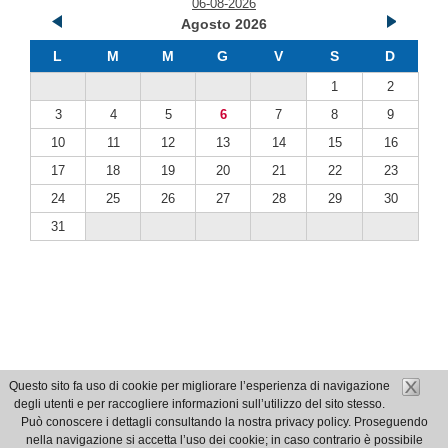
06-08-2026
Agosto 2026
L
M
M
G
V
S
D
1
2
3
4
5
6
7
8
9
10
11
12
13
14
15
16
17
18
19
20
21
22
23
24
25
26
27
28
29
30
31
Questo sito fa uso di cookie per migliorare l’esperienza di navigazione
degli utenti e per raccogliere informazioni sull’utilizzo del sito stesso.
Può conoscere i dettagli consultando la nostra privacy policy. Proseguendo
nella navigazione si accetta l’uso dei cookie; in caso contrario è possibile