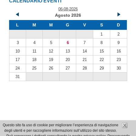
CALENDARIO EVENTI
06-08-2026
Agosto 2026
L
M
M
G
V
S
D
1
2
3
4
5
6
7
8
9
10
11
12
13
14
15
16
17
18
19
20
21
22
23
24
25
26
27
28
29
30
31
Questo sito fa uso di cookie per migliorare l’esperienza di navigazione
degli utenti e per raccogliere informazioni sull’utilizzo del sito stesso.