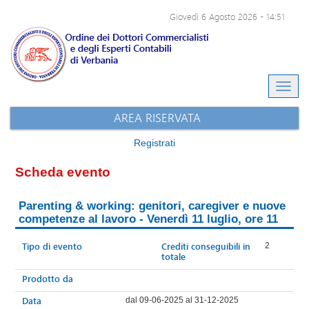
Giovedì 6 Agosto 2026
-
14:51
Eventi e-learning
Archivio eventi
Sito dell'ODCEC
AREA RISERVATA
Registrati
Scheda evento
Parenting & working: genitori, caregiver e nuove
competenze al lavoro - Venerdì 11 luglio, ore 11
Tipo di evento
Crediti conseguibili in
2
totale
Prodotto da
Data
dal 09-06-2025 al 31-12-2025