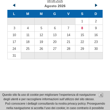
08-08-2026
Agosto 2026
L
M
M
G
V
S
D
1
2
3
4
5
6
7
8
9
10
11
12
13
14
15
16
17
18
19
20
21
22
23
24
25
26
27
28
29
30
31
Questo sito fa uso di cookie per migliorare l’esperienza di navigazione
degli utenti e per raccogliere informazioni sull’utilizzo del sito stesso.
Può conoscere i dettagli consultando la nostra privacy policy. Proseguendo
nella navigazione si accetta l’uso dei cookie; in caso contrario è possibile