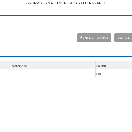
GRUPPO B - MATERIE NON CARATTERIZZANTI
Avvisa un collega
Stampa l
Materie MEF
Iscritti
0/0