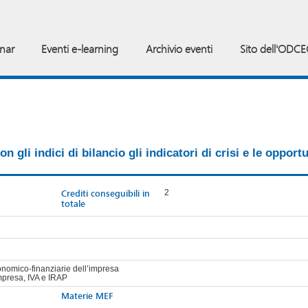
inar
Eventi e-learning
Archivio eventi
Sito dell'ODCE
 gli indici di bilancio gli indicatori di crisi e le opport
Crediti conseguibili in
2
totale
onomico-finanziarie dell’impresa
impresa, IVA e IRAP
Materie MEF