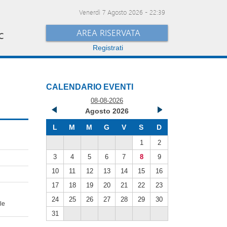
Venerdì 7 Agosto 2026
-
22:39
AREA RISERVATA
C
Registrati
CALENDARIO EVENTI
08-08-2026
Agosto 2026
L
M
M
G
V
S
D
1
2
3
4
5
6
7
8
9
10
11
12
13
14
15
16
17
18
19
20
21
22
23
24
25
26
27
28
29
30
le
31