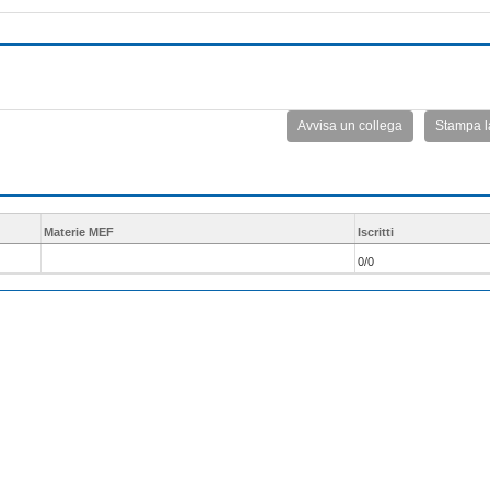
Avvisa un collega
Stampa l
Materie MEF
Iscritti
0/0