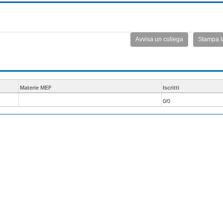
Avvisa un collega
Stampa l
Materie MEF
Iscritti
0/0