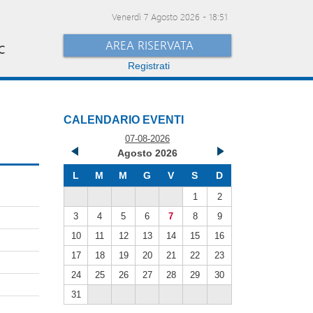
Venerdì 7 Agosto 2026
-
18:51
AREA RISERVATA
C
Registrati
CALENDARIO EVENTI
07-08-2026
Agosto 2026
L
M
M
G
V
S
D
1
2
3
4
5
6
7
8
9
10
11
12
13
14
15
16
17
18
19
20
21
22
23
24
25
26
27
28
29
30
31