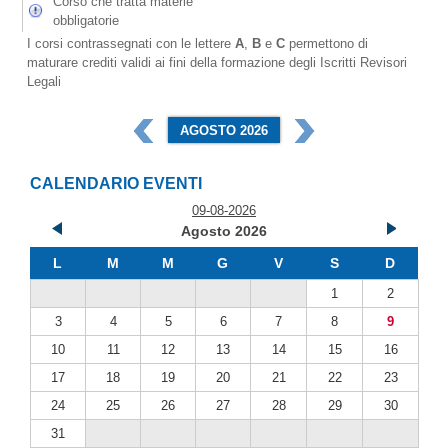
Corso che tratta materie
obbligatorie
I corsi contrassegnati con le lettere
A
,
B
e
C
permettono di
maturare crediti validi ai fini della formazione degli Iscritti Revisori
Legali
AGOSTO 2026
CALENDARIO EVENTI
09-08-2026
Agosto 2026
L
M
M
G
V
S
D
1
2
3
4
5
6
7
8
9
10
11
12
13
14
15
16
17
18
19
20
21
22
23
24
25
26
27
28
29
30
31