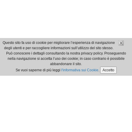
Questo sito fa uso di cookie per migliorare l’esperienza di navigazione
degli utenti e per raccogliere informazioni sull’utilizzo del sito stesso.
Può conoscere i dettagli consultando la nostra privacy policy. Proseguendo
nella navigazione si accetta l’uso dei cookie; in caso contrario è possibile
abbandonare il sito.
Se vuoi saperne di più leggi
l'informativa sui Cookie
.
Accetto
è un servizio
Webloom
© Ordine dei Dottori Commercialisti e degli Esperti Contabili di Verbania
- via San Bernardino, 27 - 28922 Verbania Pallanza (VB)
Tel.:0323 1980078 Fax: 0323 1980079 E-mail info@odcec-verbania.it
PEC odcec@pecvb.it - C.F. 93028680036
Privacy & Cookies policy